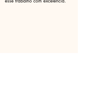
esse trabalho com excelência.
Celebrantes.ORG
(11) 3456-7890
info@meusite.com
Rua Prates, 194 - Bom Retiro, São
Paulo - SP,
01121-000