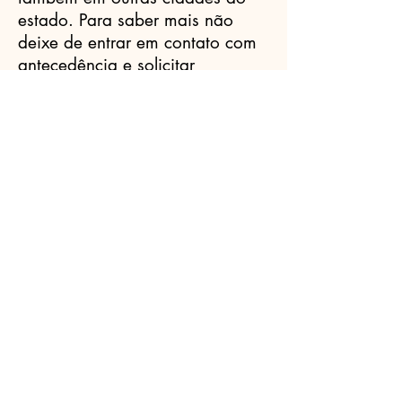
estado. Para saber mais não
deixe de entrar em contato com
antecedência e solicitar
orçamento sem compromisso.
Celebrantes.ORG
(11) 3456-7890
info@meusite.com
Rua Prates, 194 - Bom Retiro, São
Paulo - SP,
01121-000