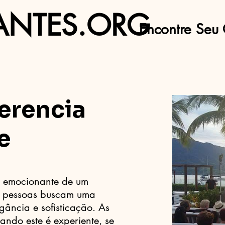
ANTES.ORG
Encontre Seu 
erencia
e
s emocionante de um
s pessoas buscam uma
ância e sofisticação. As
ando este é experiente, se