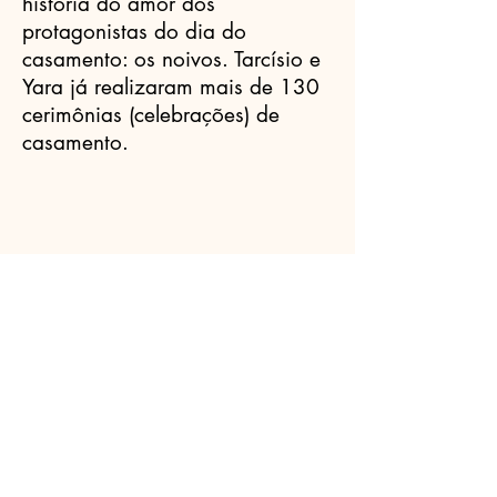
história do amor dos
protagonistas do dia do
casamento: os noivos. Tarcísio e
Yara já realizaram mais de 130
cerimônias (celebrações) de
casamento.
Celebrantes.ORG
(11) 3456-7890
info@meusite.com
Rua Prates, 194 - Bom Retiro, São
Paulo - SP,
01121-000