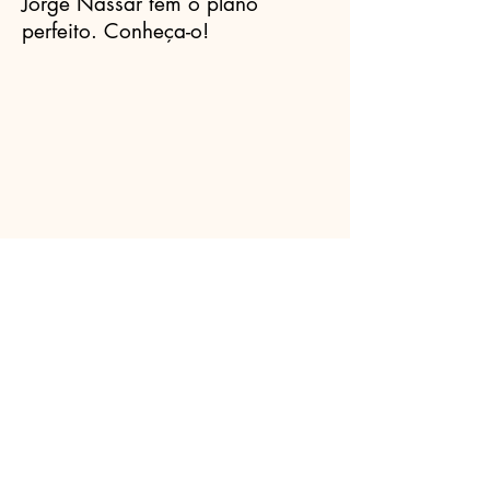
Jorge Nassar tem o plano
perfeito. Conheça-o!
Celebrantes.ORG
(11) 3456-7890
info@meusite.com
Rua Prates, 194 - Bom Retiro, São
Paulo - SP,
01121-000