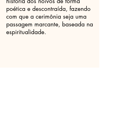
história dos noivos de forma
poética e descontraída, fazendo
com que a cerimônia seja uma
passagem marcante, baseada na
espiritualidade.
Celebrantes.ORG
(11) 3456-7890
info@meusite.com
Rua Prates, 194 - Bom Retiro, São
Paulo - SP,
01121-000