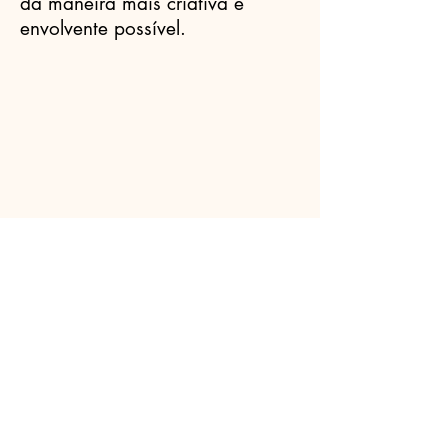
da maneira mais criativa e
envolvente possível.
Celebrantes.ORG
(11) 3456-7890
info@meusite.com
Rua Prates, 194 - Bom Retiro, São
Paulo - SP,
01121-000