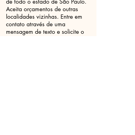
de todo o estado de São Paulo.
Aceita orçamentos de outras
localidades vizinhas. Entre em
contato através de uma
mensagem de texto e solicite o
seu orçamento prévio sem
compromisso.
Celebrantes.ORG
(11) 3456-7890
info@meusite.com