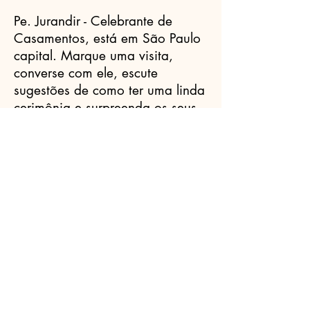
Pe. Jurandir - Celebrante de
Casamentos, está em São Paulo
capital. Marque uma visita,
converse com ele, escute
sugestões de como ter uma linda
cerimônia e surpreenda os seus
convidados com um momento
lindo e cheio de amor.
Celebrantes.ORG