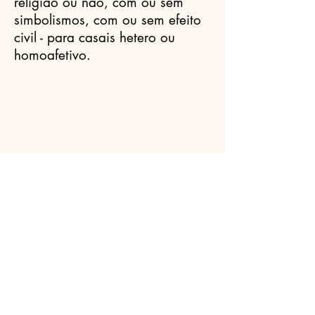
religião ou não, com ou sem
simbolismos, com ou sem efeito
civil - para casais hetero ou
homoafetivo.
Celebrantes.ORG
(11) 3456-7890
info@meusite.com
Rua Prates, 194 - Bom Retiro, São
Paulo - SP,
01121-000