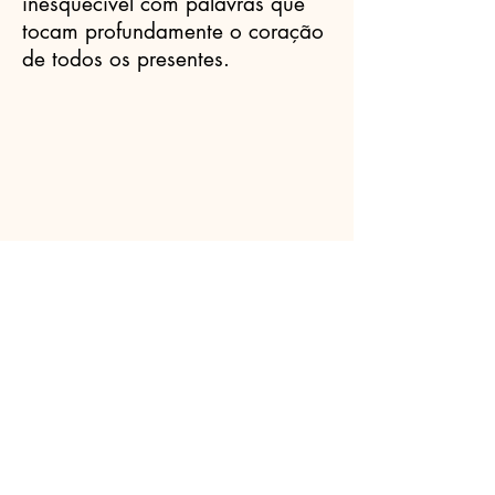
inesquecível com palavras que
tocam profundamente o coração
de todos os presentes.
Celebrantes.ORG
(11) 3456-7890
info@meusite.com
Rua Prates, 194 - Bom Retiro, São
Paulo - SP,
01121-000