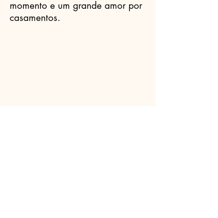
momento e um grande amor por
casamentos.
Celebrantes.ORG
(11) 3456-7890
info@meusite.com
Rua Prates, 194 - Bom Retiro, São
Paulo - SP,
01121-000