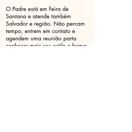
O Padre está em Feira de
Santana e atende também
Salvador e região. Não percam
tempo, entrem em contato e
agendem uma reunião parta
conhecer mais seu estilo e forma
de trabalho, certamente vocês
vão adorar.
Celebrantes.ORG