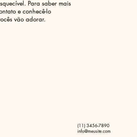
squecível. Para saber mais
ontato e conhecê-lo
vocês vão adorar.
(11) 3456-7890
info@meusite.com