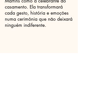
Martins como a celebrante do
casamento. Ela transformará
cada gesto, história e emoções
numa cerimônia que não deixará
ninguém indiferente.
Celebrantes.ORG
(11) 3456-7890
info@meusite.com
Rua Prates, 194 - Bom Retiro, São
Paulo - SP,
01121-000