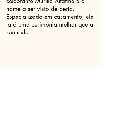
celebrante Murillo Altafine é o
nome a ser visto de perto.
Especializado em casamento, ele
fará uma cerimônia melhor que a
sonhada.
Celebrantes.ORG
(11) 3456-7890
info@meusite.com
Rua Prates, 194 - Bom Retiro, São
Paulo - SP,
01121-000