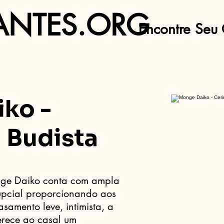
ANTES.ORG
Encontre Seu 
ko -
 Budista
nge Daiko conta com ampla
upcial proporcionando aos
samento leve, intimista, a
erece ao casal um