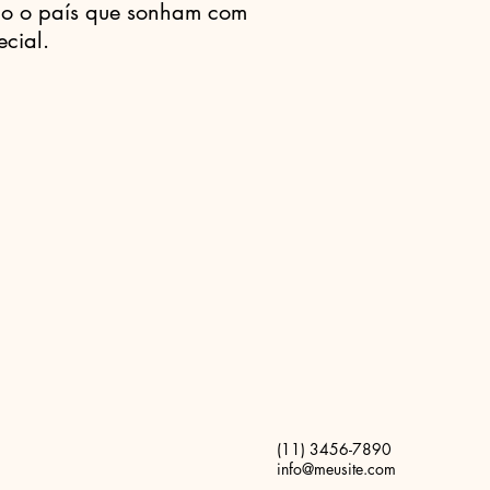
do o país que sonham com
cial.
(11) 3456-7890
info@meusite.com