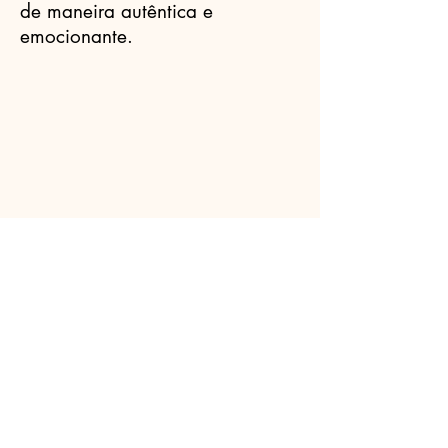
de maneira autêntica e
emocionante.
Celebrantes.ORG
(11) 3456-7890
info@meusite.com
Rua Prates, 194 - Bom Retiro, São
Paulo - SP,
01121-000