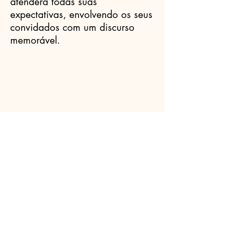
atenderá todas suas
expectativas, envolvendo os seus
convidados com um discurso
memorável.
Celebrantes.ORG
(11) 3456-7890
info@meusite.com
Rua Prates, 194 - Bom Retiro, São
Paulo - SP,
01121-000