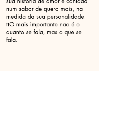
sua história de amor é contada
num sabor de quero mais, na
medida da sua personalidade.
ttO mais importante não é o
quanto se fala, mas o que se
fala.
Celebrantes.ORG
(11) 3456-7890
info@meusite.com
Rua Prates, 194 - Bom Retiro, São
Paulo - SP,
01121-000