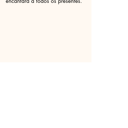
encantará a todos os presentes.
Celebrantes.ORG
(11) 3456-7890
info@meusite.com
Rua Prates, 194 - Bom Retiro, São
Paulo - SP,
01121-000