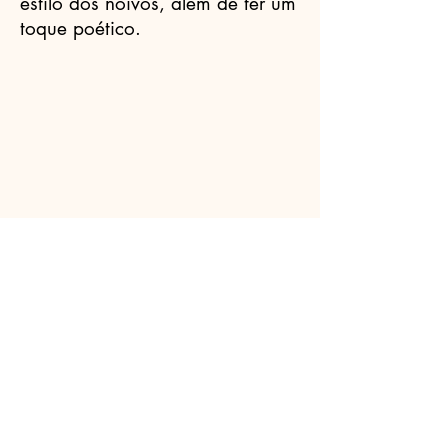
estilo dos noivos, além de ter um
toque poético.
Celebrantes.ORG
(11) 3456-7890
info@meusite.com
Rua Prates, 194 - Bom Retiro, São
Paulo - SP,
01121-000