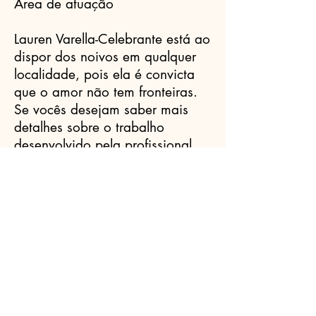
Área de atuação
Lauren Varella-Celebrante está ao
dispor dos noivos em qualquer
localidade, pois ela é convicta
que o amor não tem fronteiras.
Se vocês desejam saber mais
detalhes sobre o trabalho
desenvolvido pela profissional,
entrem agora mesmo em contato
com ela através de uma simples
mensagem de texto.