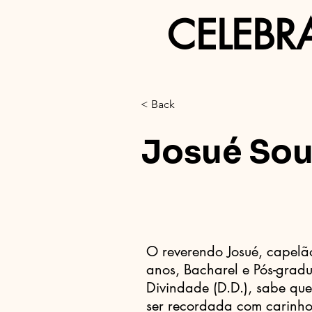
CELEBR
< Back
Josué Sou
O reverendo Josué, capelã
anos, Bacharel e Pós-grad
Divindade (D.D.), sabe qu
ser recordada com carinho,