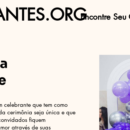
ANTES.ORG
Encontre Seu 
va
e
um celebrante que tem como
da cerimônia seja única e que
 convidados fiquem
mor através de suas