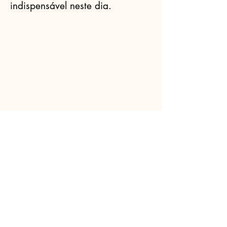
indispensável neste dia.
Celebrantes.ORG
(11) 3456-7890
info@meusite.com
Rua Prates, 194 - Bom Retiro, São
Paulo - SP,
01121-000