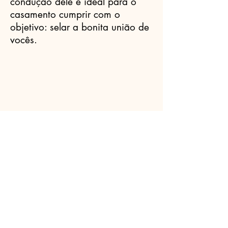
condução dele é ideal para o
casamento cumprir com o
objetivo: selar a bonita união de
vocês.
Celebrantes.ORG
(11) 3456-7890
info@meusite.com
Rua Prates, 194 - Bom Retiro, São
Paulo - SP,
01121-000