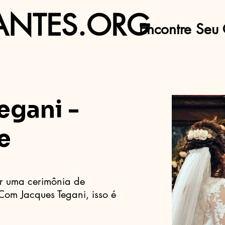
ANTES.ORG
Encontre Seu 
egani -
e
r uma cerimônia de
om Jacques Tegani, isso é