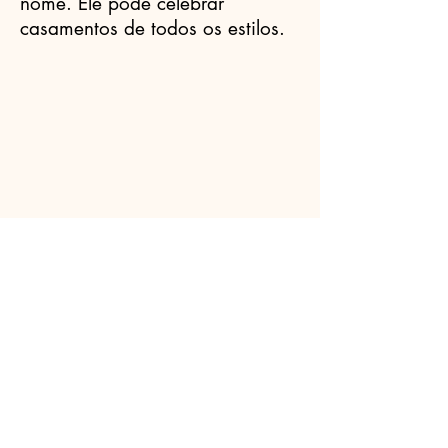
nome. Ele pode celebrar
casamentos de todos os estilos.
Celebrantes.ORG
(11) 3456-7890
info@meusite.com
Rua Prates, 194 - Bom Retiro, São
Paulo - SP,
01121-000