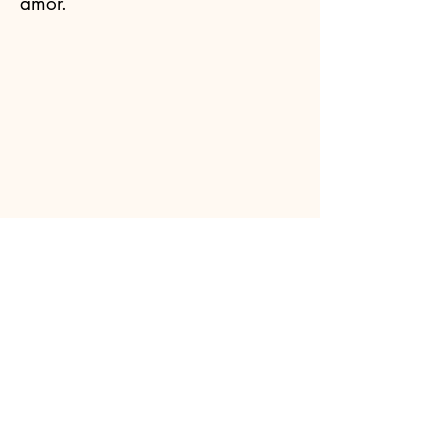
amor.
Celebrantes.ORG
(11) 3456-7890
info@meusite.com
Rua Prates, 194 - Bom Retiro, São
Paulo - SP,
01121-000