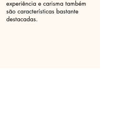
experiência e carisma também
são características bastante
destacadas.
Celebrantes.ORG
(11) 3456-7890
info@meusite.com
Rua Prates, 194 - Bom Retiro, São
Paulo - SP,
01121-000