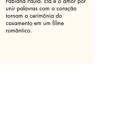
Fabiana Paula. Ela e o amor por
unir palavras com o coração
tornam a cerimônia do
casamento em um filme
romântico.
Celebrantes.ORG
(11) 3456-7890
info@meusite.com
Rua Prates, 194 - Bom Retiro, São
Paulo - SP,
01121-000