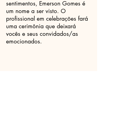
sentimentos, Emerson Gomes é
um nome a ser visto. O
profissional em celebrações fará
uma cerimônia que deixará
vocês e seus convidados/as
emocionados.
Celebrantes.ORG
(11) 3456-7890
info@meusite.com
Rua Prates, 194 - Bom Retiro, São