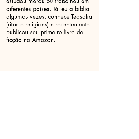
estudou morou ou trabalhou em
diferentes países. Já leu a biblia
algumas vezes, conhece Teosofia
(ritos e religiões) e recentemente
publicou seu primeiro livro de
ficção na Amazon.
Celebrantes.ORG
(11) 3456-7890
info@meusite.com
Rua Prates, 194 - Bom Retiro, São
Paulo - SP,
01121-000