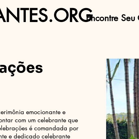
ANTES.ORG
Encontre Seu 
rações
cerimônia emocionante e
contar com um celebrante que
elebrações é comandada por
ente e dedicado celebrante