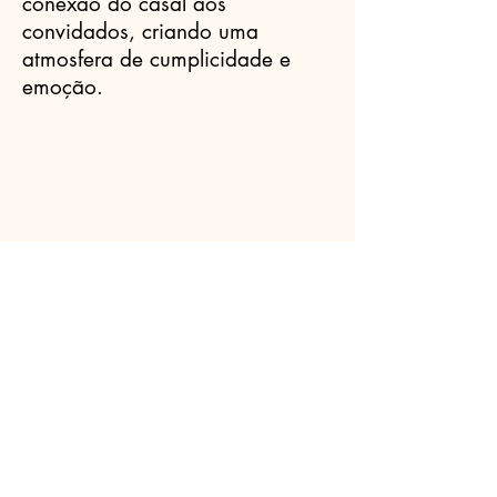
conexão do casal aos
convidados, criando uma
atmosfera de cumplicidade e
emoção.
Celebrantes.ORG
(11) 3456-7890
info@meusite.com
Rua Prates, 194 - Bom Retiro, São
Paulo - SP,
01121-000