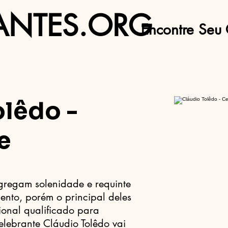
ANTES.ORG
Encontre Seu 
olêdo -
e
gregam solenidade e requinte
nto, porém o principal deles
ional qualificado para
elebrante Cláudio Tolêdo vai