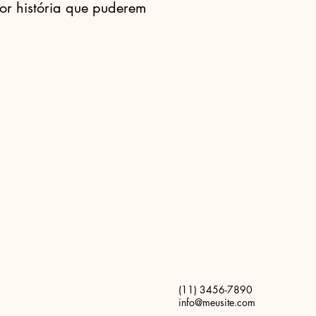
or história que puderem
(11) 3456-7890
info@meusite.com