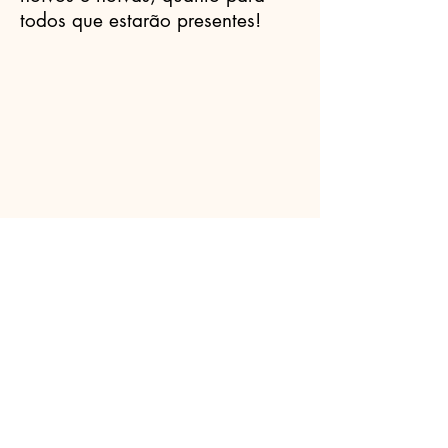
todos que estarão presentes!
Celebrantes.ORG
(11) 3456-7890
info@meusite.com
Rua Prates, 194 - Bom Retiro, São
Paulo - SP,
01121-000