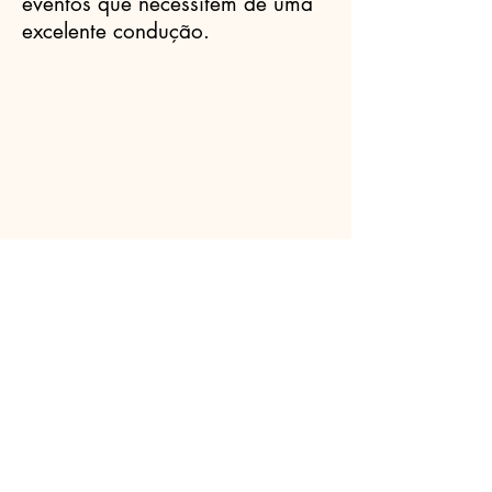
eventos que necessitem de uma
excelente condução.
Celebrantes.ORG
(11) 3456-7890
info@meusite.com
Rua Prates, 194 - Bom Retiro, São
Paulo - SP,
01121-000