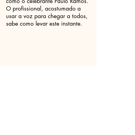
como o celebrante Paulo Ramos.
O profissional, acostumado a
usar a voz para chegar a todos,
sabe como levar este instante.
Celebrantes.ORG
(11) 3456-7890
info@meusite.com
Rua Prates, 194 - Bom Retiro, São
Paulo - SP,
01121-000