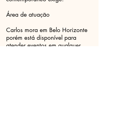
Área de atuação
Carlos mora em Belo Horizonte
porém está disponível para
atender eventos em qualquer
lugar. Entre em contato e
consulte.
Celebrantes.ORG
(11) 3456-7890