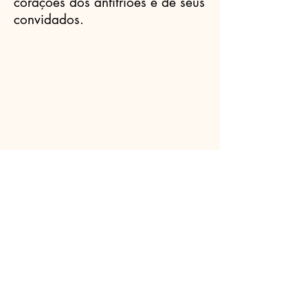
corações dos anfitriões e de seus
convidados.
Celebrantes.ORG
(11) 3456-7890
info@meusite.com
Rua Prates, 194 - Bom Retiro, São
Paulo - SP,
01121-000