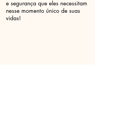
e segurança que eles necessitam
nesse momento único de suas
vidas!
Celebrantes.ORG
(11) 3456-7890
info@meusite.com
Rua Prates, 194 - Bom Retiro, São
Paulo - SP,
01121-000