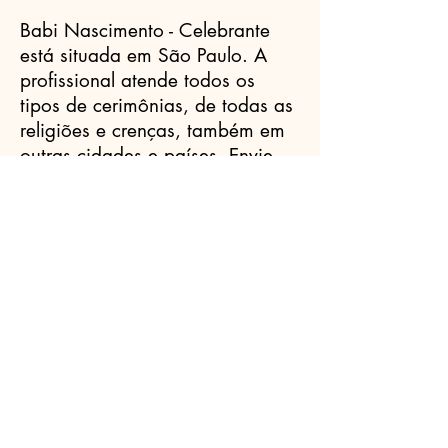
Babi Nascimento - Celebrante
está situada em São Paulo. A
profissional atende todos os
tipos de cerimônias, de todas as
religiões e crenças, também em
outras cidades e países. Envie
sua mensagem e agende uma
reunião para saber mais.
Celebrantes.ORG