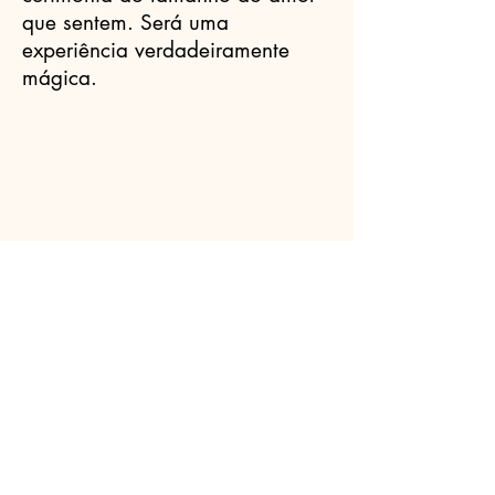
que sentem. Será uma
experiência verdadeiramente
mágica.
Celebrantes.ORG
(11) 3456-7890
info@meusite.com
Rua Prates, 194 - Bom Retiro, São
Paulo - SP,
01121-000