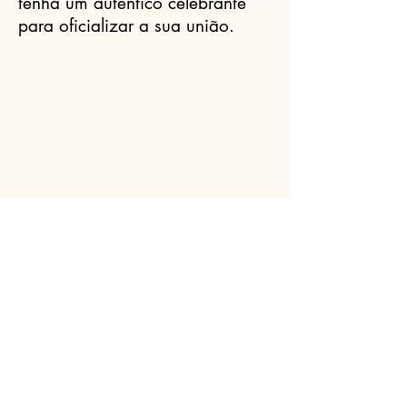
tenha um autêntico celebrante
para oficializar a sua união.
Celebrantes.ORG
(11) 3456-7890
info@meusite.com
Rua Prates, 194 - Bom Retiro, São
Paulo - SP,
01121-000