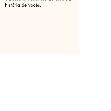
história de vocês.
Celebrantes.ORG
(11) 3456-7890
info@meusite.com
Rua Prates, 194 - Bom Retiro, São
Paulo - SP,
01121-000