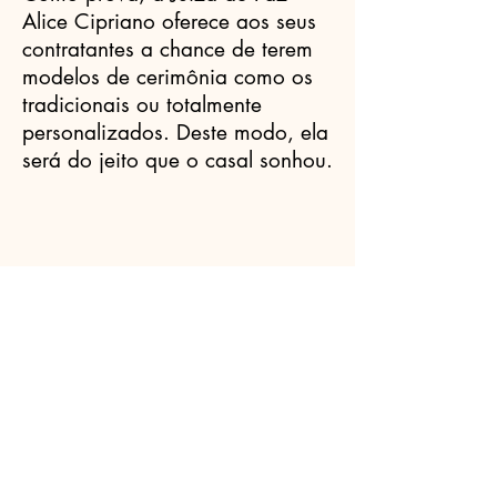
Alice Cipriano oferece aos seus
contratantes a chance de terem
modelos de cerimônia como os
tradicionais ou totalmente
personalizados. Deste modo, ela
será do jeito que o casal sonhou.
Celebrantes.ORG
(11) 3456-7890
info@meusite.com
Rua Prates, 194 - Bom Retiro, São